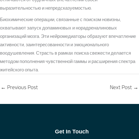
выразительностью и непредсказуемостью.
Биохимические операции, связанные с поиском новизны,
охватывают запуск допаминовых и норадреналиновых
организаций мозга. Эти нейромедиаторы образуют впечатление
активности, заинтересованности и эмоционального
воодушевления. Страсть в рамках поиска свежести делается
методом пополнения чувственной гаммы и расширения спектра
житейского опыта.
←
Previous Post
Next Post
→
Get In Touch