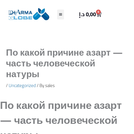
Skip
to
Cart
0
د.إ
0,00
content
По какой причине азарт —
часть человеческой
натуры
/
Uncategorized
/ By
sales
По какой причине азарт
— часть человеческой