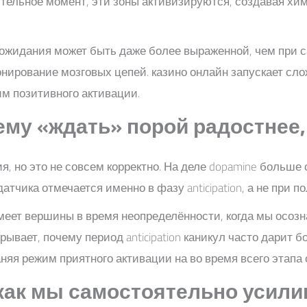
ельное момент, эти зоны активизируются, создавая хими
 ожидания может быть даже более выраженной, чем при с
нирование мозговых цепей. казино онлайн запускает сл
м позитивного активации.
очему «ждать» порой радостнее
но это не совсем корректно. На деле dopamine больше со
тчика отмечается именно в фазу anticipation, а не при п
еет вершины в время неопределённости, когда мы осозна
крывает, почему период anticipation каникул часто дари
няя режим приятного активации на во время всего этапа
 как мы самостоятельно усил