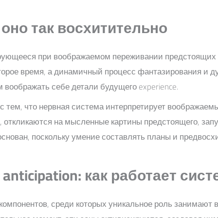
му оно так восхитительно
ующееся при воображаемом переживании предстоящих п
которое время, а динамичный процесс фантазирования и
м воображать себе детали будущего experience.
 тем, что нервная система интерпретирует воображаемые
, откликаются на мысленные картины предстоящего, запу
основан, поскольку умение составлять планы и предвос
nticipation: как работает сист
 компонентов, среди которых уникальное роль занимают 