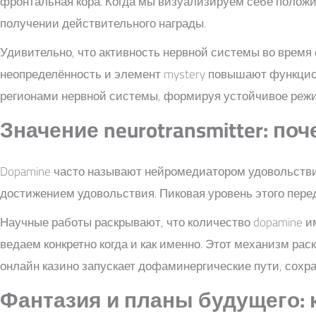
фронтальная кора. Когда мы визуализируем себе положит
получении действительного награды.
Удивительно, что активность нервной системы во время
неопределённость и элемент mystery повышают функцио
регионами нервной системы, формируя устойчивое режи
Значение neurotransmitter: п
Dopamine часто называют нейромедиатором удовольствия, 
достижением удовольствия. Пиковая уровень этого переда
Научные работы раскрывают, что количество dopamine им
ведаем конкретно когда и как именно. Этот механизм рас
онлайн казино запускает дофаминергические пути, сохра
Фантазия и планы будущего: