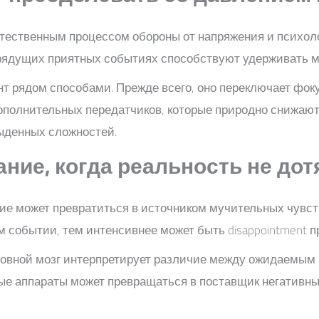
тественным процессом обороны от напряжения и психол
рядущих приятных событиях способствуют удерживать м
ент рядом способами. Прежде всего, оно переключает фо
дополнительных передатчиков, которые природно снижают
ыденных сложностей.
ние, когда реальность не дотя
е может превратиться в источником мучительных чувств
событии, тем интенсивнее может быть disappointment пр
ловной мозг интерпретирует различие между ожидаемым и
вые аппараты может превращаться в поставщик негативн