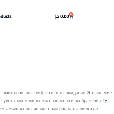
Cart
0
oducts
د.إ
0,00
 самих происшествий, но и от их ожидания. Это явление
 чувств, мнемонических процессов и воображения.
Тут
жимы мышления приносят нам радость задолго до