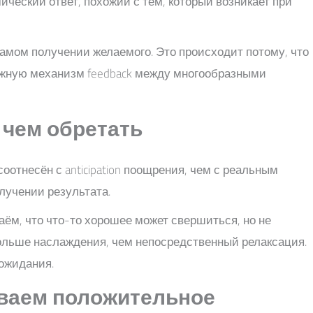
ческий ответ, похожий с тем, который возникает при
амом получении желаемого. Это происходит потому, что
ожную механизм feedback между многообразными
, чем обретать
отнесён с anticipation поощрения, чем с реальным
олучении результата.
ём, что что-то хорошее может свершиться, но не
т больше наслаждения, чем непосредственный релаксация.
 ожидания.
иваем положительное