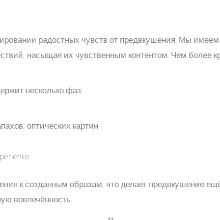
ировании радостных чувств от предвкушения. Мы имее
вий, насыщая их чувственным контентом. Чем более кр
ержит несколько фаз:
апахов, оптических картин
erience
щения к созданным образам, что делает предвкушение е
ную вовлечённость.