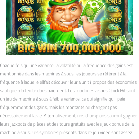
Chaque fois qu’une variance, la volatilité ou la fréquence des gains est
mentionnée dans les machines à sous, les joueurs se réfèrent à la
fréquence à laquelle ellfait découvrir leur alunit í propos des économies
sauf que à la teinte dans paiement. Les machines à sous Quick Hit sont
un jeu de machine à sous à faible variance, ce qui signifie qu’il paie
fréquemment des gains, mais les montants ne changent pas
nécessairement la vie. Alternativement, nos champions sauront gagner
leurs jackpots de pièces et des tours gratuits avec les jeux bonus de la
machine à sous. Les symboles présents dans ce jeu vidéo sont assez