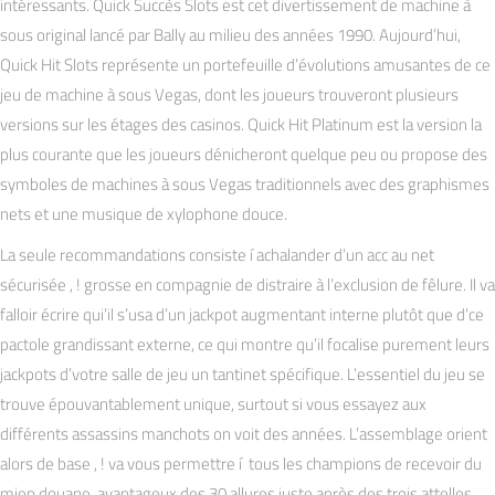
intéressants. Quick Succès Slots est cet divertissement de machine à
sous original lancé par Bally au milieu des années 1990. Aujourd’hui,
Quick Hit Slots représente un portefeuille d’évolutions amusantes de ce
jeu de machine à sous Vegas, dont les joueurs trouveront plusieurs
versions sur les étages des casinos. Quick Hit Platinum est la version la
plus courante que les joueurs dénicheront quelque peu ou propose des
symboles de machines à sous Vegas traditionnels avec des graphismes
nets et une musique de xylophone douce.
La seule recommandations consiste í achalander d’un acc au net
sécurisée , ! grosse en compagnie de distraire à l’exclusion de fêlure. Il va
falloir écrire qui’il s’usa d’un jackpot augmentant interne plutôt que d’ce
pactole grandissant externe, ce qui montre qu’il focalise purement leurs
jackpots d’votre salle de jeu un tantinet spécifique. L’essentiel du jeu se
trouve épouvantablement unique, surtout si vous essayez aux
différents assassins manchots on voit des années. L’assemblage orient
alors de base , ! va vous permettre í tous les champions de recevoir du
mien douane, avantageux des 30 allures juste après des trois attelles