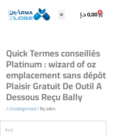
Skip
to
Cart
0
د.إ
0,00
content
Quick Termes conseillés
Platinum : wizard of oz
emplacement sans dépôt
Plaisir Gratuit De Outil A
Dessous Reçu Bally
/
Uncategorized
/ By
sales
Aisé