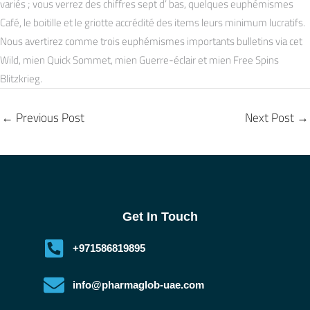
variés ; vous verrez des chiffres sept d’ bas, quelques euphémismes
Café, le boitille et le griotte accrédité des items leurs minimum lucratifs.
Nous avertirez comme trois euphémismes importants bulletins via cet
Wild, mien Quick Sommet, mien Guerre-éclair et mien Free Spins
Blitzkrieg.
←
Previous Post
Next Post
→
Get In Touch
+971586819895
info@pharmaglob-uae.com