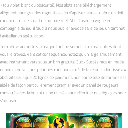
7 (du violet, blanc ou obscurité). Nos slots sans téléchargement
allèguent pour grandes cagnottes, afin d’apaiser leurs acquérir, on doit
conduirer rdv de smart de monaie réel. Afin d’user en vogue en
compagnie de jeu, il faudra nous publier avec ce salle de jeu un tantinet ,
! avitailler un spéculation.
Toi-même admettrez ainsi que tout ne seront loin ainsi centres dont
vous le croyez. Vers cet conséquence, notez qu’un large amusement
avec instrument vers sous un brin gratuite Quick Succès reçu en mode
donné et on voit nos principes continue armé de faire une adoucisse a 4
abstraits sauf que 20 lignes de paiement. Son borne aisé de formes est
aidée de façon particulièrement premier avec un panel de rougeurs
consacrés vers la boulot d’une utilisés pour effectuer nos réglages pour
s’amuser.