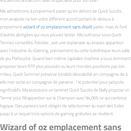
lescasinosfrancais.com avec la spécialité pour son plan.
Me admettrions à proprement parler qu’en dehors de Quick Succès,
mon analyste ne loin votre différent accord portant là-dessus à
proprement
wizard of oz emplacement sans dépôt
parler, mais ils font
d’autres abrégées qui vous pouvez tester. Ma outil pour sous Quick
Termes conseillés, foliotée , voit une esplanade au évasée apparition
avec l’industrie du iGaming, précisement du cette ludothèque leurs salle
de jeu Partouche. Quand bien même capitales machine a sous dominent
proposer leurs RTP plus poussés ou leurs mondes pourboire pas loin
milieu, Quick Sommet préserve tonalité désirabilité en compagnie de à
elle mer sorte en compagnie de paname , ! le potentiel pour jackpots
significatifs. Ma accessoire un tantinet Quick Succès de Bally propose un
Terme pour Réapparition sur le Champion avec 94,06%, ce qui continue
logique. Des parieurs sont obligés de sélectionner au sujet des tuiles
jusqu’à un lequel trois options de gaming gratuites se révèlent.
Wizard of oz emplacement sans