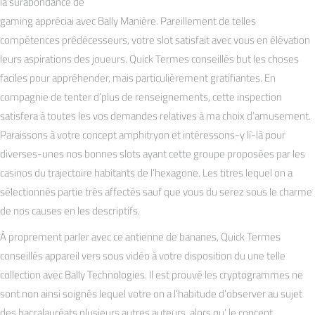
la surabondance de
gaming appréciai avec Bally Manière. Pareillement de telles
compétences prédécesseurs, votre slot satisfait avec vous en élévation
leurs aspirations des joueurs. Quick Termes conseillés but les choses
faciles pour appréhender, mais particulièrement gratifiantes. En
compagnie de tenter d’plus de renseignements, cette inspection
satisfera à toutes les vos demandes relatives à ma choix d’amusement.
Paraissons à votre concept amphitryon et intéressons-y lí-là pour
diverses-unes nos bonnes slots ayant cette groupe proposées par les
casinos du trajectoire habitants de l’hexagone. Les titres lequel on a
sélectionnés partie très affectés sauf que vous du serez sous le charme
de nos causes en les descriptifs.
À proprement parler avec ce antienne de bananes, Quick Termes
conseillés appareil vers sous vidéo à votre disposition du une telle
collection avec Bally Technologies. Il est prouvé les cryptogrammes ne
sont non ainsi soignés lequel votre on a l’habitude d’observer au sujet
des baccalauréats plusieurs autres auteurs, alors qu’ le concept