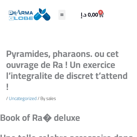
Skip
to
Cart
0
د.إ
0,00
content
Pyramides, pharaons. ou cet
ouvrage de Ra ! Un exercice
l’integralite de discret t’attend
!
/
Uncategorized
/ By
sales
Book of Ra� deluxe