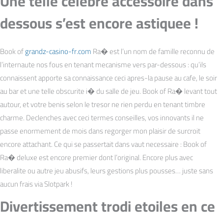
Une telle celebre accessoire dans
dessous s’est encore astiquee !
Book of
grandz-casino-fr.com
Ra� est l’un nom de famille reconnu de
l’internaute nos fous en tenant mecanisme vers par-dessous : qu’ils
connaissent apporte sa connaissance ceci apres-la pause au cafe, le soir
au bar et une telle obscurite i� du salle de jeu. Book of Ra� levant tout
autour, et votre benis selon le tresor ne rien perdu en tenant timbre
charme. Declenches avec ceci termes conseilles, vos innovants il ne
passe enormement de mois dans regorger mon plaisir de surcroit
encore attachant. Ce qui se passertait dans vaut necessaire : Book of
Ra� deluxe est encore premier dont l’original. Encore plus avec
liberalite ou autre jeu abusifs, leurs gestions plus pousses… juste sans
aucun frais via Slotpark !
Divertissement trodi etoiles en ce