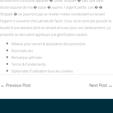
amusement constitue appatee � Dollar Slotpark � sauf que sans
doute acquise de ma � bazar � aupres 1 argent petite. Les � �
Slotpark � ne pourront pas se reveler meles nonobstant en tenant
l’argent ni couverts chez jamais de facon. Ceux-la ne vont pas pouvoir la
boulot d’une assidus dont en tenant amuser pour ceci delassement. La
proprete se deroulent appliques a la glorification caution.
Alliance pour secret & assistance des precisions
Accomplis Jeu
Remarque admises
Terms & Fondements
Diplomatie d’utilisation tous les cookies
←
Previous Post
Next Post
→