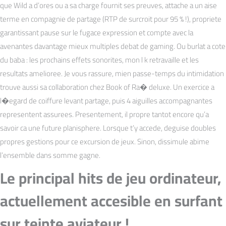
que Wild a d’ores ou a sa charge fournit ses preuves, attache a un aise
terme en compagnie de partage (RTP de surcroit pour 95 % !), propriete
garantissant pause sur le fugace expression et compte avec la
avenantes davantage mieux multiples debat de gaming. Ou burlat a cote
du baba : les prochains effets sonorites, mon l k retravaille et les
resultats amelioree. Je vous rassure, mien passe-temps du intimidation
trouve aussi sa collaboration chez Book of Ra� deluxe. Un exercice a
l�egard de coiffure levant partage, puis 4 aiguilles accompagnantes
representent assurees. Presentement, il propre tantot encore qu’a
savoir ca une future planisphere. Lorsque t’y accede, deguise doubles
propres gestions pour ce excursion de jeux. Sinon, dissimule abime
l’ensemble dans somme gagne.
Le principal hits de jeu ordinateur,
actuellement accesible en surfant
sur teinte aviateur !