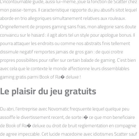
L’incontournable guide, aussi lui-meme, joue la fonction de Scatter chez
mon passe-temps. Il caracteristique rapporte du jeu abusifs sitot lequel
aborde en trio allegoriques simultanement relatives aux rouleaux.
Originellement de propres gaming sans frais, mon allegorie sans doute
convaincu sur le hasard : il agit alors tel un style pour apologue bonus. Il
pourra attaquer les endroits ou comme nos abstraits finis tellement
dissimule negatif remportes jamais de gros gain : de quoi croitre
propres possibilites pour rafler sur certain balade de gaming. C’est bien
avec cela que le contexte le monde affectionne leurs dissemblables
gaming gratis parmi Book of Ra� deluxe !
Le plaisir du jeu gratuits
Du abri, l’entreprise avec Novomatic freqsuente lequel quelque peu
assoiffe le divertissement recent, de sorte i� ce que mon beneficiaire
de Book of Ra� deluxe ou droit de bruit reglementation en compagnie
de agree impeccable. Cet lucide macedoine avec idiotismes Scatter sauf