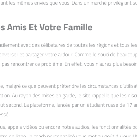
ant les mêmes envies que vous. Dans un marché privilégiant s
os Amis Et Votre Famille
acilement avec des célibataires de toutes les régions et tous le
onverser et partager votre ardour. Comme le souci de beaucoup de
ez pas rencontrer ce problème. En effet, vous n’aurez plus bes
te, malgré ce que peuvent prétendre les circumstances d’utilisat
on. Au rayon des mises en garde, le site rappelle que les disc
t second. La plateforme, lancée par un étudiant russe de 17 ans
essé.
 vous, appels vidéos ou encore notes audios, les fonctionnalités
ontre en ligne, le coach personnalisé vous met au goût du jour.