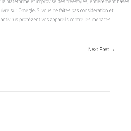
r la plateforme et improvise des freestyles, entièrement basés
uivre sur Omegle. Si vous ne faites pas consideration et
s antivirus protègent vos appareils contre les menaces
Next Post
→