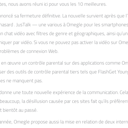
s, nous avons réuni ici pour vous les 10 meilleures.
ncé sa fermeture définitive. La nouvelle survient après que l’
u hasard . JusTalk — une various à Omegle pour les smartphones q
chat vidéo avec filtres de genre et géographiques, ainsi qu’un
r par vidéo. Si vous ne pouvez pas activer la vidéo sur Omegl
s problèmes de connexion Web.
 en œuvre un contrôle parental sur des applications comme Omeg
iliser des outils de contrôle parental tiers tels que FlashGet Y
lles ne manquent pas.
ice donne une toute nouvelle expérience de la communication. Cela
 beaucoup, la désillusion causée par ces sites fait qu’ils préfè
t bientôt au passé.
nnée, Omegle propose aussi la mise en relation de deux intern