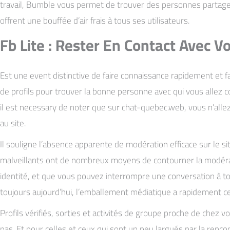
travail, Bumble vous permet de trouver des personnes partage
offrent une bouffée d’air frais à tous ses utilisateurs.
Fb Lite : Rester En Contact Avec V
Est une event distinctive de faire connaissance rapidement et f
de profils pour trouver la bonne personne avec qui vous allez c
il est necessary de noter que sur chat-quebec.web, vous n’all
au site.
Il souligne l’absence apparente de modération efficace sur le si
malveillants ont de nombreux moyens de contourner la modérati
identité, et que vous pouvez interrompre une conversation à tou
toujours aujourd’hui, l’emballement médiatique a rapidement c
Profils vérifiés, sorties et activités de groupe proche de chez
pas. Et pour celles et ceux qui sont un peu largués par la renc