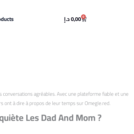
Cart
0
oducts
د.إ
0,00
s conversations agréables. Avec une plateforme fiable et une
urs ont à dire à propos de leur temps sur Omegle.red.
Inquiète Les Dad And Mom ?