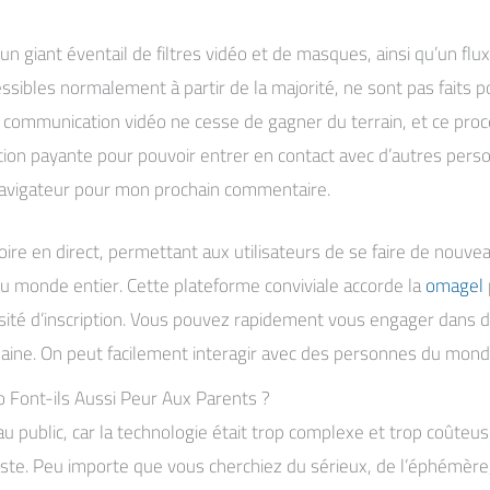
iant éventail de filtres vidéo et de masques, ainsi qu’un flux 
sibles normalement à partir de la majorité, ne sont pas faits pou
 communication vidéo ne cesse de gagner du terrain, et ce proc
tion payante pour pouvoir entrer en contact avec d’autres per
navigateur pour mon prochain commentaire.
ire en direct, permettant aux utilisateurs de se faire de nouv
 monde entier. Cette plateforme conviviale accorde la
omagel
té d’inscription. Vous pouvez rapidement vous engager dans des
umaine. On peut facilement interagir avec des personnes du mond
 Font-ils Aussi Peur Aux Parents ?
 au public, car la technologie était trop complexe et trop coûte
riste. Peu importe que vous cherchiez du sérieux, de l’éphémèr