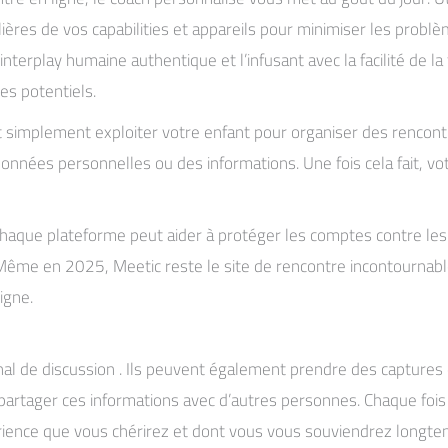
lières de vos capabilities et appareils pour minimiser les prob
interplay humaine authentique et l’infusant avec la facilité de
es potentiels.
 simplement exploiter votre enfant pour organiser des rencontr
 données personnelles ou des informations. Une fois cela fait, 
haque plateforme peut aider à protéger les comptes contre les ac
ême en 2025, Meetic reste le site de rencontre incontournable 
igne.
urnal de discussion . Ils peuvent également prendre des captures d
nt partager ces informations avec d’autres personnes. Chaque fo
xpérience que vous chérirez et dont vous vous souviendrez longt