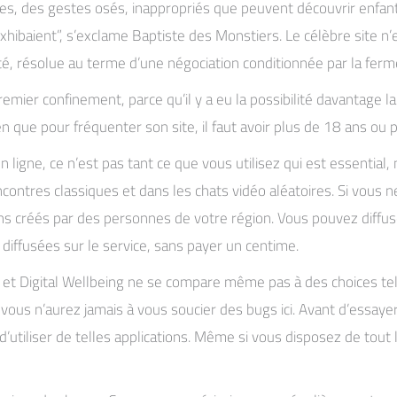
tes, des gestes osés, inappropriés que peuvent découvrir enfant
xhibaient”, s’exclame Baptiste des Monstiers. Le célèbre site n’
ité, résolue au terme d’une négociation conditionnée par la ferm
ier confinement, parce qu’il y a eu la possibilité davantage lai
n que pour fréquenter son site, il faut avoir plus de 18 ans ou 
igne, ce n’est pas tant ce que vous utilisez qui est essential, m
ncontres classiques et dans les chats vidéo aléatoires. Si vous 
ins créés par des personnes de votre région. Vous pouvez diffu
 diffusées sur le service, sans payer un centime.
et Digital Wellbeing ne se compare même pas à des choices tell
t vous n’aurez jamais à vous soucier des bugs ici. Avant d’essa
’utiliser de telles applications. Même si vous disposez de tou