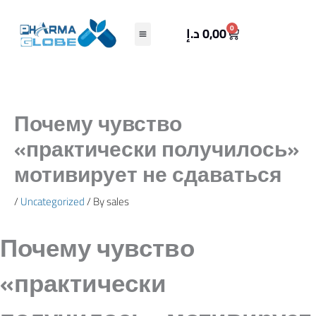
Skip
to
Cart
0
د.إ
0,00
content
Почему чувство
«практически получилось»
мотивирует не сдаваться
/
Uncategorized
/ By
sales
Почему чувство
«практически