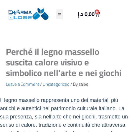
Skip
to
Cart
0
د.إ
0,00
content
Perché il legno massello
suscita calore visivo e
simbolico nell’arte e nei giochi
Leave a Comment
/
Uncategorized
/ By
sales
Il legno massello rappresenta uno dei materiali più
antichi e autentici nel patrimonio culturale italiano. La
sua presenza, sia nell’arte che nei giochi, trasmette un
senso di calore, tradizione e continuità che attraversa