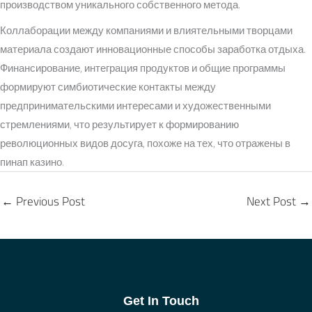
производством уникального собственного метода.
Коллаборации между компаниями и влиятельными творцами
материала создают инновационные способы заработка отдыха.
Финансирование, интеграция продуктов и общие программы
формируют симбиотические контакты между
предпринимательскими интересами и художественными
стремлениями, что результирует к формированию
революционных видов досуга, похоже на тех, что отражены в
пинап казино.
←
Previous Post
Next Post
→
Get In Touch