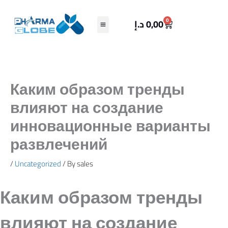
Skip
to
Cart
0
د.إ
0,00
content
Каким образом тренды
влияют на создание
инновационные варианты
развлечений
/
Uncategorized
/ By
sales
Каким образом тренды
влияют на создание