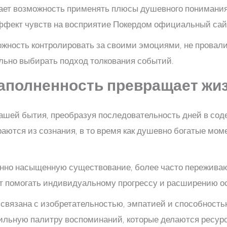
ает возможность применять плюсы душевного понимания
фект чувств на восприятие Покердом официальный сайт
ость контролировать за своими эмоциями, не провалив
льно выбирать подход толкования событий.
наполненность превращает ж
ашей бытия, преобразуя последовательность дней в сод
аются из сознания, в то время как душевно богатые м
енно насыщенную существование, более часто пережива
т помогать индивидуальному прогрессу и расширению ос
связана с изобретательностью, эмпатией и способность
ильную палитру воспоминаний, которые делаются ресурс