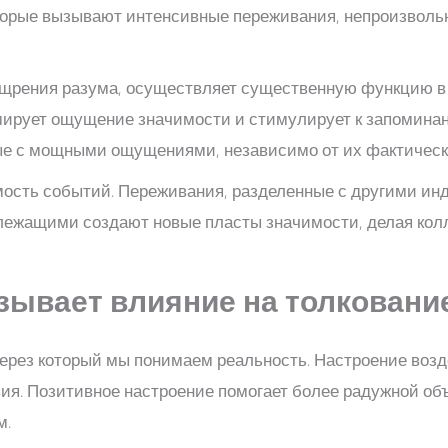
оторые вызывают интенсивные переживания, непроизволь
щрения разума, осуществляет существенную функцию в 
рует ощущение значимости и стимулирует к запоминани
е с мощными ощущениями, независимо от их фактическ
ость событий. Переживания, разделенные с другими ин
лежащими создают новые пласты значимости, делая кол
зывает влияние на толковани
ерез который мы понимаем реальность. Настроение возде
ия. Позитивное настроение помогает более радужной об
м.