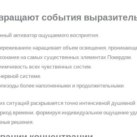
евращают события выразител
енный активатор ощущаемого восприятия:
переживаниях наращивает объем освещения, проникающег
ознание на самых существенных элементах Покердом.
иимчивость всех чувственных систем.
нервной системе.
эпизоды более наполненными и продолжительными.
х ситуаций раскрывается точно интенсивной душевной а
ериод времени, формируя индивидуальное ощущение удл
жные решения.
вании концентрации