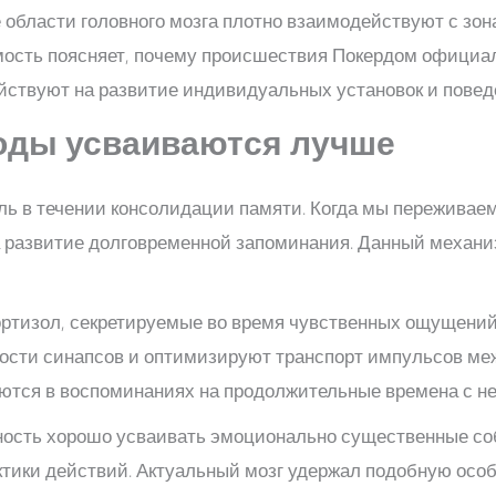
области головного мозга плотно взаимодействуют с зон
мость поясняет, почему происшествия Покердом официа
йствуют на развитие индивидуальных установок и повед
оды усваиваются лучше
оль в течении консолидации памяти. Когда мы переживае
а развитие долговременной запоминания. Данный механи
ртизол, секретируемые во время чувственных ощущений,
ости синапсов и оптимизируют транспорт импульсов меж
тся в воспоминаниях на продолжительные времена с не
обность хорошо усваивать эмоционально существенные с
ктики действий. Актуальный мозг удержал подобную осо