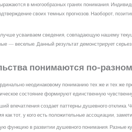
выражаются в многообразных гранях понимания. Индиви
одтверждение своих темных прогнозов. Наоборот, позит
ы лучше усваиваем сведения, совпадающую нашему тек
вые — веселые. Данный результат демонстрирует серье
льства понимаются по-разно
ардинально неодинаковому пониманию тех же и тех же п
ическое состояние формируют единственную чувственну
ший впечатления создает паттерны душевного отклика. 
я как тот, у кого есть положительные ассоциации, замет
ю функцию в развитии душевного понимания. Разные к