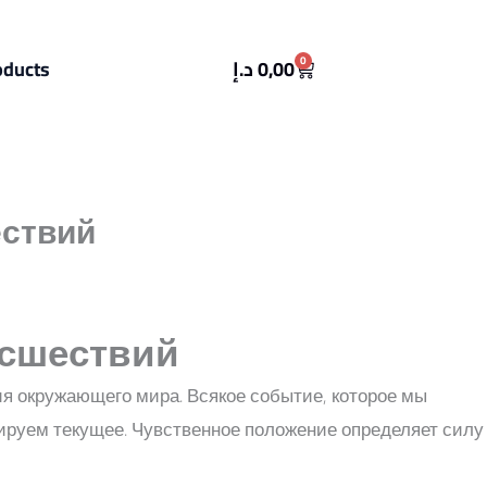
Cart
0
oducts
د.إ
0,00
ествий
исшествий
я окружающего мира. Всякое событие, которое мы
тируем текущее. Чувственное положение определяет силу