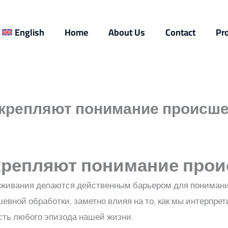
English
Home
About Us
Contact
Pr
укрепляют понимание происш
укрепляют понимание про
еживания делаются действенным барьером для понимани
евной обработки, заметно влияя на то, как мы интерпре
сть любого эпизода нашей жизни.