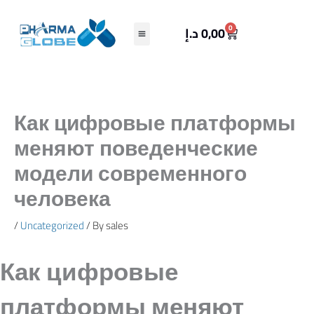
Skip
to
Cart
0
د.إ
0,00
content
Как цифровые платформы
меняют поведенческие
модели современного
человека
/
Uncategorized
/ By
sales
Как цифровые
платформы меняют