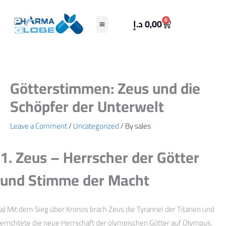
Skip
to
Cart
0
د.إ
0,00
content
Götterstimmen: Zeus und die
Schöpfer der Unterwelt
Leave a Comment
/
Uncategorized
/ By
sales
1. Zeus – Herrscher der Götter
und Stimme der Macht
a) Mit dem Sieg über Kronos brach Zeus die Tyrannei der Titanen und
errichtete die neue Herrschaft der olympischen Götter auf Olympus.