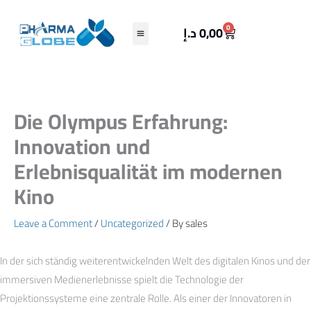
Skip
to
Cart
0
د.إ
0,00
content
Die Olympus Erfahrung:
Innovation und
Erlebnisqualität im modernen
Kino
Leave a Comment
/
Uncategorized
/ By
sales
In der sich ständig weiterentwickelnden Welt des digitalen Kinos und der
immersiven Medienerlebnisse spielt die Technologie der
Projektionssysteme eine zentrale Rolle. Als einer der Innovatoren in