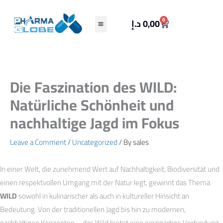
Skip
to
Cart
0
د.إ
0,00
content
Die Faszination des WILD:
Natürliche Schönheit und
nachhaltige Jagd im Fokus
Leave a Comment
/
Uncategorized
/ By
sales
In einer Welt, die zunehmend Wert auf Nachhaltigkeit, Biodiversität und
einen respektvollen Umgang mit der Natur legt, gewinnt das Thema
WILD
sowohl in kulinarischer als auch in kultureller Hinsicht an
Bedeutung. Von der traditionellen Jagd bis hin zu modernen,
nachhaltigen Konzepten – das Wild bietet eine einzigartige Verbindung