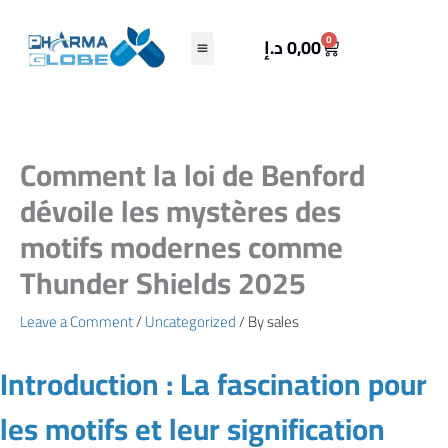
Skip
to
Cart
0
د.إ
0,00
content
Comment la loi de Benford
dévoile les mystères des
motifs modernes comme
Thunder Shields 2025
Leave a Comment
/
Uncategorized
/ By
sales
Introduction : La fascination pour
les motifs et leur signification